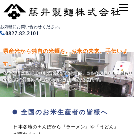
お気軽にお問い合わせください。
0827-82-2101
県産米から独自の米麺を。お米の未来、手伝いま
す。
お米を主原料とした国内初の本格的な麺は、コシありモチモチ感あり
の小麦粉では決して味わえない個性を持った麺です。
● 全国のお米生産者の皆様へ
日本各地の田んぼから『ラーメン』や『うどん』
が獲れます！